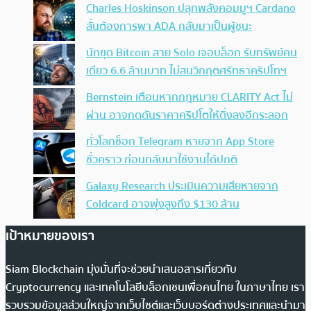
Charles Hoskinson ปลุกพลังคอมมูฯ Cardano
ลั่นต้องการพา ADA กลับมาเป็นผู้ชนะ
นักขุด Bitcoin สาย Solo เจอบล็อก รับทรัพย์คน
เดียว 6.6 ล้านบาท ไม่สนวิกฤตศรัทธาคริปโทฯ
Bernstein เตือนหากกฎหมาย CLARITY Act ไม่
ผ่าน อาจกดดันราคาคริปโตให้ดิ่งลงอีกระลอก
ทั่วโลกช็อก Telegram หายจาก App Store
ชั่วคราว ก่อนกลับมาใช้งานได้ปกติ
Galaxy Research ประเมินความเสียหายจาก
Coldcard อาจพุ่งสูงถึง $130 ล้าน
เป้าหมายของเรา
Siam Blockchain มุ่งมั่นที่จะช่วยนำเสนอสารเกี่ยวกับ
Cryptocurrency และเทคโนโลยีบล็อกเชนเพื่อคนไทย ในภาษาไทย เรา
รวบรวมข้อมูลส่วนใหญ่จากเว็บไซต์และเว็บบอร์ดต่างประเทศและนำมา