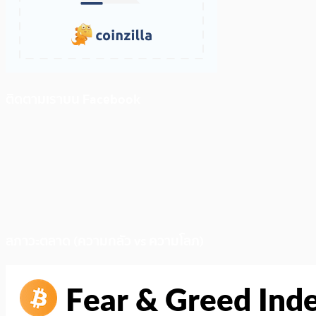
ติดตามเราบน Facebook
สภาวะตลาด (ความกลัว vs ความโลภ)