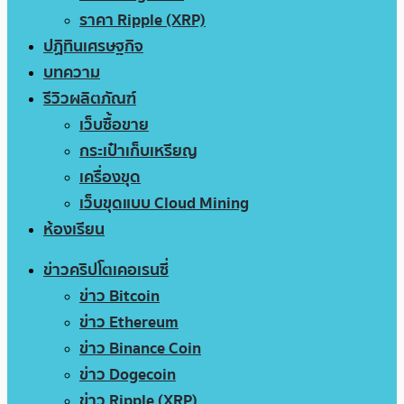
ราคา Ripple (XRP)
ปฏิทินเศรษฐกิจ
บทความ
รีวิวผลิตภัณฑ์
เว็บซื้อขาย
กระเป๋าเก็บเหรียญ
เครื่องขุด
เว็บขุดแบบ Cloud Mining
ห้องเรียน
ข่าวคริปโตเคอเรนซี่
ข่าว Bitcoin
ข่าว Ethereum
ข่าว Binance Coin
ข่าว Dogecoin
ข่าว Ripple (XRP)