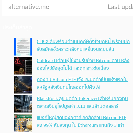
ประเด็นล่าสุด
CLICX ลั่นพร้อมดำเนินคดีผู้ตั้งใจบิดหนี้ พร้อมปิด
รับสมัครชั่วคราวหลังคนแห่ยื่นจนระบบล้น
Coldcard เตือนผู้ใช้งานรีบย้าย Bitcoin ด่วน หลัง
ช่องโหว่ยังอุดไม่ได้ และถูกเจาะต่อเนื่อง
กองทุน Bitcoin ETF เจ๊งและปิดตัวเป็นแห่งแรกใน
สหรัฐหลังเงินทุนไหลออกไปฝั่ง AI
BlackRock ลุยเปิดตัว Tokenized สำหรับกองทุน
ตลาดเงินยุโรปมูลค่า 3.11 แสนล้านดอลลาร์
แบงก์ใหญ่สุดของอิตาลี ลดสัดส่วน Bitcoin ETF
ลง 99% หันลงทุน ใน Ethereum แทนถึง 3 เท่า