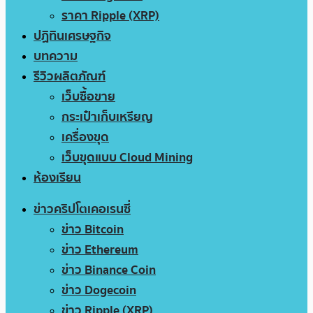
ราคา Ripple (XRP)
ปฏิทินเศรษฐกิจ
บทความ
รีวิวผลิตภัณฑ์
เว็บซื้อขาย
กระเป๋าเก็บเหรียญ
เครื่องขุด
เว็บขุดแบบ Cloud Mining
ห้องเรียน
ข่าวคริปโตเคอเรนซี่
ข่าว Bitcoin
ข่าว Ethereum
ข่าว Binance Coin
ข่าว Dogecoin
ข่าว Ripple (XRP)