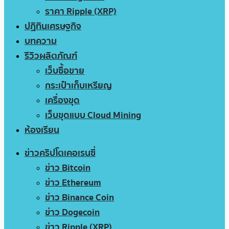
ราคา Ripple (XRP)
ปฏิทินเศรษฐกิจ
บทความ
รีวิวผลิตภัณฑ์
เว็บซื้อขาย
กระเป๋าเก็บเหรียญ
เครื่องขุด
เว็บขุดแบบ Cloud Mining
ห้องเรียน
ข่าวคริปโตเคอเรนซี่
ข่าว Bitcoin
ข่าว Ethereum
ข่าว Binance Coin
ข่าว Dogecoin
ข่าว Ripple (XRP)