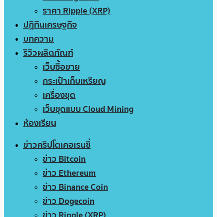
ราคา Ripple (XRP)
ปฏิทินเศรษฐกิจ
บทความ
รีวิวผลิตภัณฑ์
เว็บซื้อขาย
กระเป๋าเก็บเหรียญ
เครื่องขุด
เว็บขุดแบบ Cloud Mining
ห้องเรียน
ข่าวคริปโตเคอเรนซี่
ข่าว Bitcoin
ข่าว Ethereum
ข่าว Binance Coin
ข่าว Dogecoin
ข่าว Ripple (XRP)