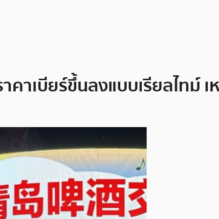
ับราคาเบียร์ขึ้นลงแบบเรียลไทม์