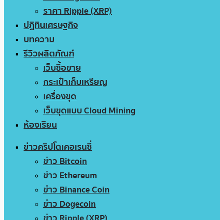
ราคา Ripple (XRP)
ปฏิทินเศรษฐกิจ
บทความ
รีวิวผลิตภัณฑ์
เว็บซื้อขาย
กระเป๋าเก็บเหรียญ
เครื่องขุด
เว็บขุดแบบ Cloud Mining
ห้องเรียน
ข่าวคริปโตเคอเรนซี่
ข่าว Bitcoin
ข่าว Ethereum
ข่าว Binance Coin
ข่าว Dogecoin
ข่าว Ripple (XRP)