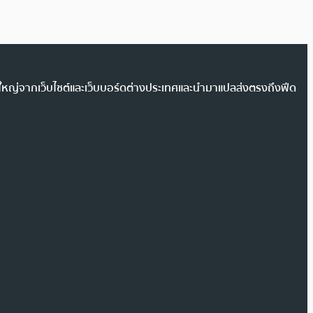
วนใหญ่จากเว็บไซต์และเว็บบอร์ดต่างประเทศและนำมาแปลส่งตรงถึงฟีด