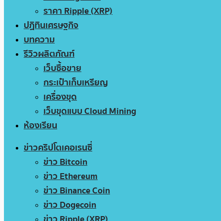
ราคา Ripple (XRP)
ปฏิทินเศรษฐกิจ
บทความ
รีวิวผลิตภัณฑ์
เว็บซื้อขาย
กระเป๋าเก็บเหรียญ
เครื่องขุด
เว็บขุดแบบ Cloud Mining
ห้องเรียน
ข่าวคริปโตเคอเรนซี่
ข่าว Bitcoin
ข่าว Ethereum
ข่าว Binance Coin
ข่าว Dogecoin
ข่าว Ripple (XRP)