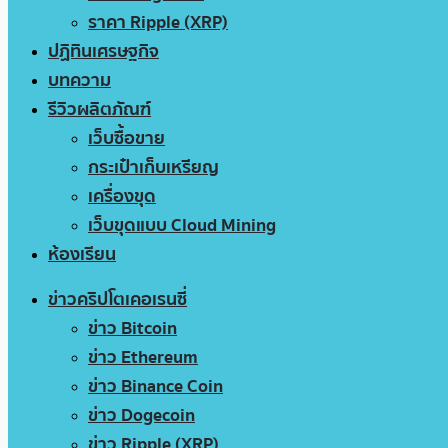
ราคา Ripple (XRP)
ปฏิทินเศรษฐกิจ
บทความ
รีวิวผลิตภัณฑ์
เว็บซื้อขาย
กระเป๋าเก็บเหรียญ
เครื่องขุด
เว็บขุดแบบ Cloud Mining
ห้องเรียน
ข่าวคริปโตเคอเรนซี่
ข่าว Bitcoin
ข่าว Ethereum
ข่าว Binance Coin
ข่าว Dogecoin
ข่าว Ripple (XRP)