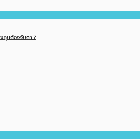
งทุนต้องจับตา ?