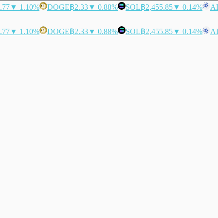
.77
▼ 1.10%
DOGE
฿2.33
▼ 0.88%
SOL
฿2,455.85
▼ 0.14%
A
.77
▼ 1.10%
DOGE
฿2.33
▼ 0.88%
SOL
฿2,455.85
▼ 0.14%
A