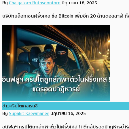
By
Chaiyatorn Buthsoontorn
มิถุนายน 18, 2025
บริษัทบล็อกเชนฝรั่งเศส ซื้อ Bitcoin เพิ่มอีก 20 ล้านดอลลาร์!
ข่าวคริปโตเคอเรนซี่
By
Supakit Kaewmanee
มิถุนายน 16, 2025
อินฟลูฯ คริปโตถูกลักพาตัวในฝรั่งเศส ! แต่กลับรอดปาฎิหารย์ ห