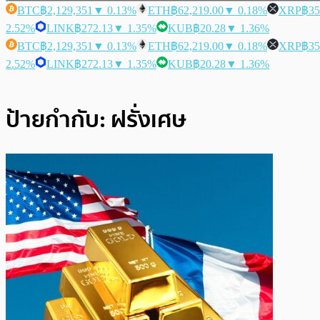
BTC
฿2,129,351
▼ 0.13%
ETH
฿62,219.00
▼ 0.18%
XRP
฿35
2.52%
LINK
฿272.13
▼ 1.35%
KUB
฿20.28
▼ 1.36%
BTC
฿2,129,351
▼ 0.13%
ETH
฿62,219.00
▼ 0.18%
XRP
฿35
2.52%
LINK
฿272.13
▼ 1.35%
KUB
฿20.28
▼ 1.36%
ป้ายกำกับ:
ฝรั่งเศษ