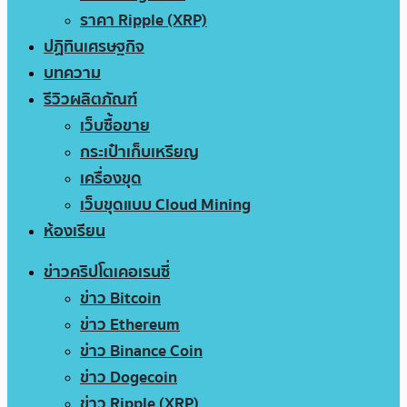
ราคา Ripple (XRP)
ปฏิทินเศรษฐกิจ
บทความ
รีวิวผลิตภัณฑ์
เว็บซื้อขาย
กระเป๋าเก็บเหรียญ
เครื่องขุด
เว็บขุดแบบ Cloud Mining
ห้องเรียน
ข่าวคริปโตเคอเรนซี่
ข่าว Bitcoin
ข่าว Ethereum
ข่าว Binance Coin
ข่าว Dogecoin
ข่าว Ripple (XRP)