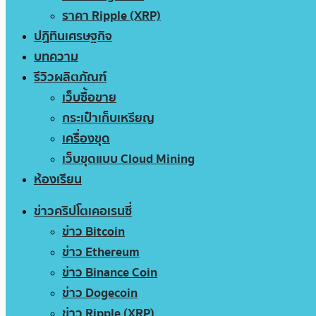
ราคา Ripple (XRP)
ปฏิทินเศรษฐกิจ
บทความ
รีวิวผลิตภัณฑ์
เว็บซื้อขาย
กระเป๋าเก็บเหรียญ
เครื่องขุด
เว็บขุดแบบ Cloud Mining
ห้องเรียน
ข่าวคริปโตเคอเรนซี่
ข่าว Bitcoin
ข่าว Ethereum
ข่าว Binance Coin
ข่าว Dogecoin
ข่าว Ripple (XRP)