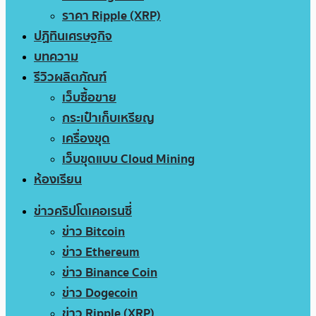
ราคา Ripple (XRP)
ปฏิทินเศรษฐกิจ
บทความ
รีวิวผลิตภัณฑ์
เว็บซื้อขาย
กระเป๋าเก็บเหรียญ
เครื่องขุด
เว็บขุดแบบ Cloud Mining
ห้องเรียน
ข่าวคริปโตเคอเรนซี่
ข่าว Bitcoin
ข่าว Ethereum
ข่าว Binance Coin
ข่าว Dogecoin
ข่าว Ripple (XRP)