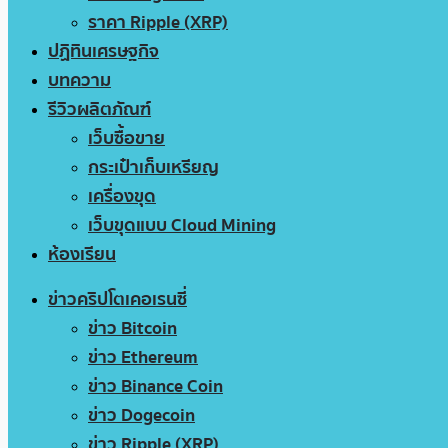
ราคา Ripple (XRP)
ปฏิทินเศรษฐกิจ
บทความ
รีวิวผลิตภัณฑ์
เว็บซื้อขาย
กระเป๋าเก็บเหรียญ
เครื่องขุด
เว็บขุดแบบ Cloud Mining
ห้องเรียน
ข่าวคริปโตเคอเรนซี่
ข่าว Bitcoin
ข่าว Ethereum
ข่าว Binance Coin
ข่าว Dogecoin
ข่าว Ripple (XRP)