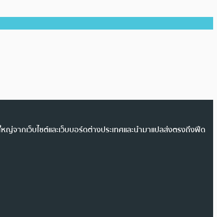
วนใหญ่จากเว็บไซต์และเว็บบอร์ดต่างประเทศและนำมาแปลส่งตรงถึงฟีด