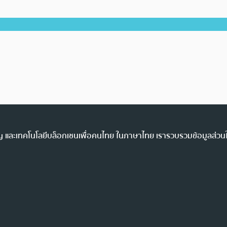
ency และเทคโนโลยีบล็อกเชนเพื่อคนไทย ในภาษาไทย เรารวบรวมข้อมูลส่