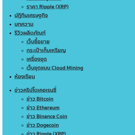
ราคา Ripple (XRP)
ปฏิทินเศรษฐกิจ
บทความ
รีวิวผลิตภัณฑ์
เว็บซื้อขาย
กระเป๋าเก็บเหรียญ
เครื่องขุด
เว็บขุดแบบ Cloud Mining
ห้องเรียน
ข่าวคริปโตเคอเรนซี่
ข่าว Bitcoin
ข่าว Ethereum
ข่าว Binance Coin
ข่าว Dogecoin
ข่าว Ripple (XRP)