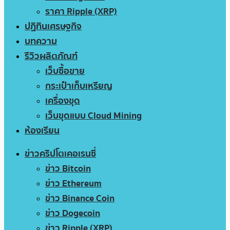
ราคา Ripple (XRP)
ปฏิทินเศรษฐกิจ
บทความ
รีวิวผลิตภัณฑ์
เว็บซื้อขาย
กระเป๋าเก็บเหรียญ
เครื่องขุด
เว็บขุดแบบ Cloud Mining
ห้องเรียน
ข่าวคริปโตเคอเรนซี่
ข่าว Bitcoin
ข่าว Ethereum
ข่าว Binance Coin
ข่าว Dogecoin
ข่าว Ripple (XRP)