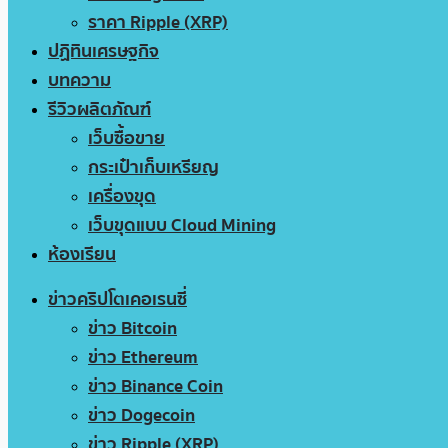
ราคา Ripple (XRP)
ปฏิทินเศรษฐกิจ
บทความ
รีวิวผลิตภัณฑ์
เว็บซื้อขาย
กระเป๋าเก็บเหรียญ
เครื่องขุด
เว็บขุดแบบ Cloud Mining
ห้องเรียน
ข่าวคริปโตเคอเรนซี่
ข่าว Bitcoin
ข่าว Ethereum
ข่าว Binance Coin
ข่าว Dogecoin
ข่าว Ripple (XRP)