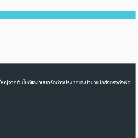
วนใหญ่จากเว็บไซต์และเว็บบอร์ดต่างประเทศและนำมาแปลส่งตรงถึงฟีด