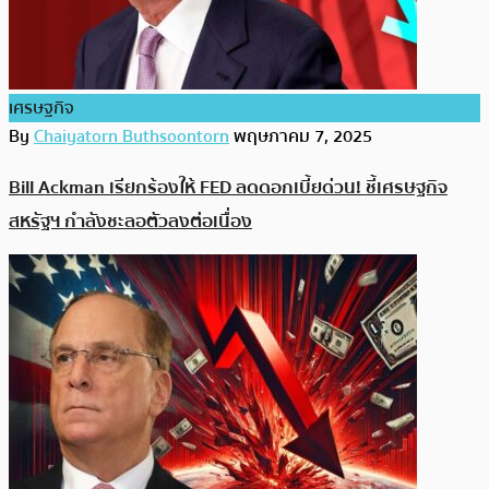
เศรษฐกิจ
By
Chaiyatorn Buthsoontorn
พฤษภาคม 7, 2025
Bill Ackman เรียกร้องให้ FED ลดดอกเบี้ยด่วน! ชี้เศรษฐกิจ
สหรัฐฯ กำลังชะลอตัวลงต่อเนื่อง