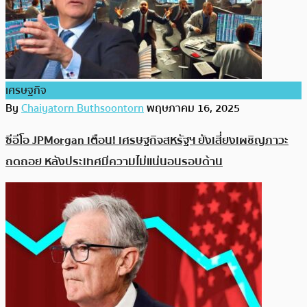
เศรษฐกิจ
By
Chaiyatorn Buthsoontorn
พฤษภาคม 16, 2025
ซีอีโอ JPMorgan เตือน! เศรษฐกิจสหรัฐฯ ยังเสี่ยงเผชิญภาวะ
ถดถอย หลังประเทศมีความไม่แน่นอนรอบด้าน