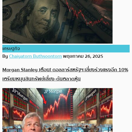
เศรษฐกิจ
By
Chaiyatorn Buthsoontorn
พฤษภาคม 26, 2025
Morgan Stanley เตือน! ดอลลาร์สหรัฐฯ เสี่ยงร่วงแรงอีก 10%
เตรียมหนุนสินทรัพย์เสี่ยง-ดันตลาดหุ้น