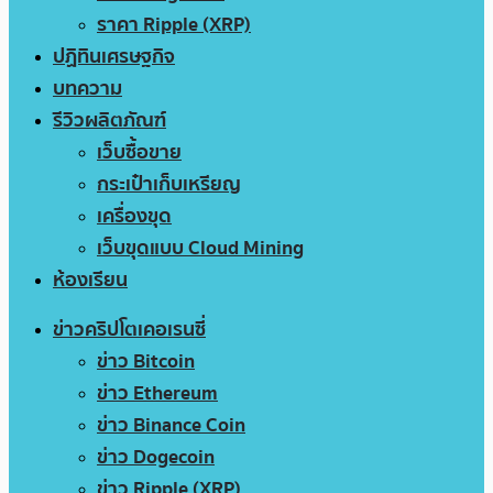
ราคา Ripple (XRP)
ปฏิทินเศรษฐกิจ
บทความ
รีวิวผลิตภัณฑ์
เว็บซื้อขาย
กระเป๋าเก็บเหรียญ
เครื่องขุด
เว็บขุดแบบ Cloud Mining
ห้องเรียน
ข่าวคริปโตเคอเรนซี่
ข่าว Bitcoin
ข่าว Ethereum
ข่าว Binance Coin
ข่าว Dogecoin
ข่าว Ripple (XRP)