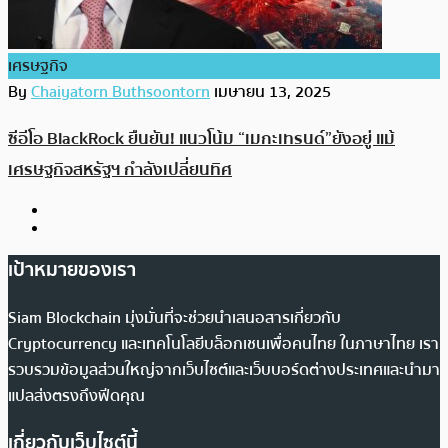
เศรษฐกิจ
By
Chaiyatorn Buthsoontorn
เมษายน 13, 2025
ซีอีโอ BlackRock ยืนยัน! แนวโน้ม “เมกะเทรนด์”ยังอยู่ แม้
เศรษฐกิจสหรัฐฯ กำลังเปลี่ยนทิศ
เป้าหมายของเรา
Siam Blockchain มุ่งมั่นที่จะช่วยนำเสนอสารเกี่ยวกับ
Cryptocurrency และเทคโนโลยีบล็อกเชนเพื่อคนไทย ในภาษาไทย เรา
รวบรวมข้อมูลส่วนใหญ่จากเว็บไซต์และเว็บบอร์ดต่างประเทศและนำมา
แปลส่งตรงถึงฟีดคุณ
เกี่ยวกับเว็บไซต์นี้