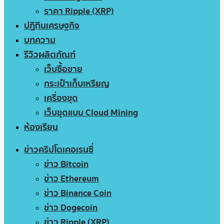
ราคา Ripple (XRP)
ปฏิทินเศรษฐกิจ
บทความ
รีวิวผลิตภัณฑ์
เว็บซื้อขาย
กระเป๋าเก็บเหรียญ
เครื่องขุด
เว็บขุดแบบ Cloud Mining
ห้องเรียน
ข่าวคริปโตเคอเรนซี่
ข่าว Bitcoin
ข่าว Ethereum
ข่าว Binance Coin
ข่าว Dogecoin
ข่าว Ripple (XRP)