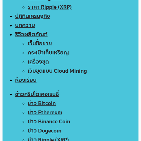
ราคา Ripple (XRP)
ปฏิทินเศรษฐกิจ
บทความ
รีวิวผลิตภัณฑ์
เว็บซื้อขาย
กระเป๋าเก็บเหรียญ
เครื่องขุด
เว็บขุดแบบ Cloud Mining
ห้องเรียน
ข่าวคริปโตเคอเรนซี่
ข่าว Bitcoin
ข่าว Ethereum
ข่าว Binance Coin
ข่าว Dogecoin
ข่าว Ripple (XRP)