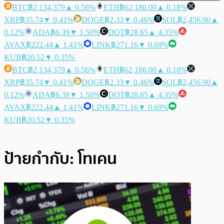
BTC
฿2,134,379
▲ 0.56%
ETH
฿62,186.00
▲ 0.18%
XRP
฿35.74
▼ 0.41%
DOGE
฿2.33
▼ 0.46%
SOL
฿2,456.90
▲
0.12%
ADA
฿6.39
▼ 1.50%
DOT
฿28.65
▲ 4.35%
AVAX
฿222.44
▲ 1.41%
LINK
฿271.16
▼ 0.69%
KUB
฿20.52
▼ 0.35%
BTC
฿2,134,379
▲ 0.56%
ETH
฿62,186.00
▲ 0.18%
XRP
฿35.74
▼ 0.41%
DOGE
฿2.33
▼ 0.46%
SOL
฿2,456.90
▲
0.12%
ADA
฿6.39
▼ 1.50%
DOT
฿28.65
▲ 4.35%
AVAX
฿222.44
▲ 1.41%
LINK
฿271.16
▼ 0.69%
KUB
฿20.52
▼ 0.35%
ป้ายกำกับ:
โทเคน