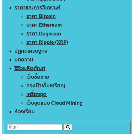
ราคาและการวิเคราะห์
ราคา Bitcoin
ราคา Ethereum
ราคา Dogecoin
ราคา Ripple (XRP)
ปฏิทินเศรษฐกิจ
บทความ
รีวิวผลิตภัณฑ์
เว็บซื้อขาย
กระเป๋าเก็บเหรียญ
เครื่องขุด
เว็บขุดแบบ Cloud Mining
ห้องเรียน