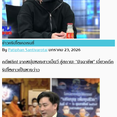
ข่าวคริปโตเคอเรนซี่
By
Patiphan Santivarotai
มกราคม 23, 2026
คดีพลิก! จากหนุ่มหลงสาวเอ็นวี สู่สถานะ “มิจฉาชีพ” เอี่ยวคดีค
ริปโตยาวเป็นหางว่าว