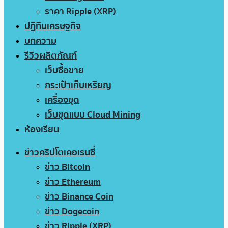
ราคา Ripple (XRP)
ปฏิทินเศรษฐกิจ
บทความ
รีวิวผลิตภัณฑ์
เว็บซื้อขาย
กระเป๋าเก็บเหรียญ
เครื่องขุด
เว็บขุดแบบ Cloud Mining
ห้องเรียน
ข่าวคริปโตเคอเรนซี่
ข่าว Bitcoin
ข่าว Ethereum
ข่าว Binance Coin
ข่าว Dogecoin
ข่าว Ripple (XRP)