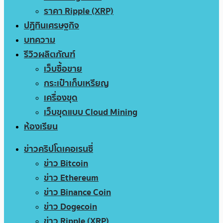
ราคา Ripple (XRP)
ปฏิทินเศรษฐกิจ
บทความ
รีวิวผลิตภัณฑ์
เว็บซื้อขาย
กระเป๋าเก็บเหรียญ
เครื่องขุด
เว็บขุดแบบ Cloud Mining
ห้องเรียน
ข่าวคริปโตเคอเรนซี่
ข่าว Bitcoin
ข่าว Ethereum
ข่าว Binance Coin
ข่าว Dogecoin
ข่าว Ripple (XRP)