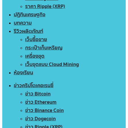
ราคา Ripple (XRP)
ปฏิทินเศรษฐกิจ
บทความ
รีวิวผลิตภัณฑ์
เว็บซื้อขาย
กระเป๋าเก็บเหรียญ
เครื่องขุด
เว็บขุดแบบ Cloud Mining
ห้องเรียน
ข่าวคริปโตเคอเรนซี่
ข่าว Bitcoin
ข่าว Ethereum
ข่าว Binance Coin
ข่าว Dogecoin
ข่าว Ripple (XRP)