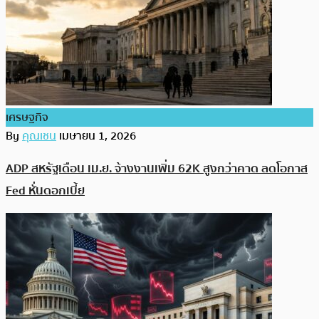
เศรษฐกิจ
By
คุณเชน
เมษายน 1, 2026
ADP สหรัฐเดือน เม.ย. จ้างงานเพิ่ม 62K สูงกว่าคาด ลดโอกาส
Fed หั่นดอกเบี้ย