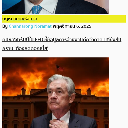
กฎหมายและรัฐบาล
By
Channarong Noramat
พฤศจิกายน 6, 2025
คนของทรัมป์ใน FED ชี้ข้อมูลการจ้างงานดีกว่าคาด-แต่ยังยืน
กราน ‘ต้องลดดอกเบี้ย’