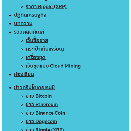
ราคา Ripple (XRP)
ปฏิทินเศรษฐกิจ
บทความ
รีวิวผลิตภัณฑ์
เว็บซื้อขาย
กระเป๋าเก็บเหรียญ
เครื่องขุด
เว็บขุดแบบ Cloud Mining
ห้องเรียน
ข่าวคริปโตเคอเรนซี่
ข่าว Bitcoin
ข่าว Ethereum
ข่าว Binance Coin
ข่าว Dogecoin
ข่าว Ripple (XRP)