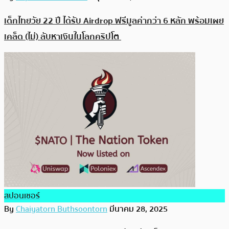
เด็กไทยวัย 22 ปี ได้รับ Airdrop ฟรีมูลค่ากว่า 6 หลัก พร้อมเผย
เคล็ด (ไม่) ลับหาเงินในโลกคริปโต
สปอนเซอร์
By
Chaiyatorn Buthsoontorn
มีนาคม 28, 2025