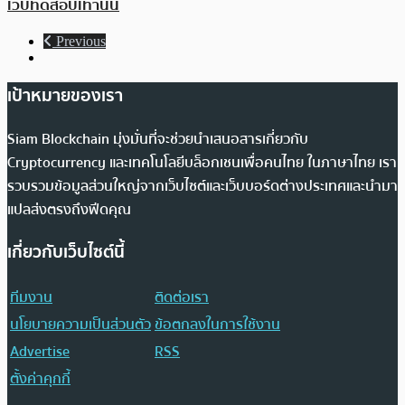
เว็บทดสอบเท่านั้น
Previous
เป้าหมายของเรา
Siam Blockchain มุ่งมั่นที่จะช่วยนำเสนอสารเกี่ยวกับ
Cryptocurrency และเทคโนโลยีบล็อกเชนเพื่อคนไทย ในภาษาไทย เรา
รวบรวมข้อมูลส่วนใหญ่จากเว็บไซต์และเว็บบอร์ดต่างประเทศและนำมา
แปลส่งตรงถึงฟีดคุณ
เกี่ยวกับเว็บไซต์นี้
ทีมงาน
ติดต่อเรา
นโยบายความเป็นส่วนตัว
ข้อตกลงในการใช้งาน
Advertise
RSS
ตั้งค่าคุกกี้