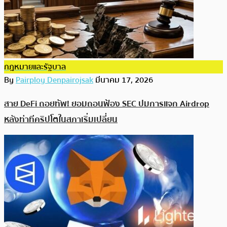
กฎหมายและรัฐบาล
By
Pairploy Denpairojsak
มีนาคม 17, 2026
สาย DeFi ถอยทัพ! ยอมถอนฟ้อง SEC ปมการแจก Airdrop
หลังท่าทีคริปโตในสภาเริ่มเปลี่ยน