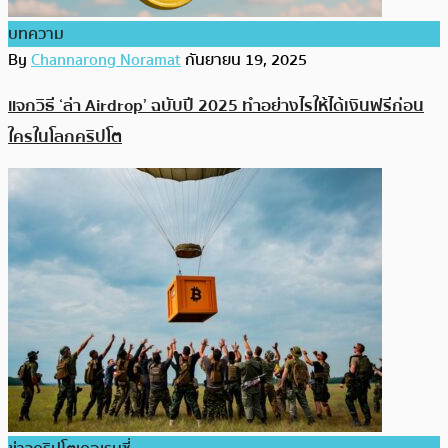
บทความ
By
Channarong Noramat
กันยายน 19, 2025
แจกวิธี ‘ล่า Airdrop’ ฉบับปี 2025 ทำอย่างไรให้ได้เงินฟรีก่อน
ใครในโลกคริปโต