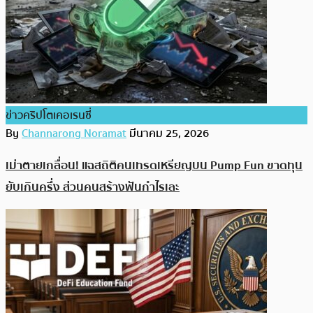
ข่าวคริปโตเคอเรนซี่
By
Channarong Noramat
มีนาคม 25, 2026
เม่าตายเกลื่อน! แฉสถิติคนเทรดเหรียญบน Pump Fun ขาดทุน
ยับเกินครึ่ง ส่วนคนสร้างฟันกำไรเละ