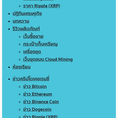
ราคา Ripple (XRP)
ปฏิทินเศรษฐกิจ
บทความ
รีวิวผลิตภัณฑ์
เว็บซื้อขาย
กระเป๋าเก็บเหรียญ
เครื่องขุด
เว็บขุดแบบ Cloud Mining
ห้องเรียน
ข่าวคริปโตเคอเรนซี่
ข่าว Bitcoin
ข่าว Ethereum
ข่าว Binance Coin
ข่าว Dogecoin
ข่าว Ripple (XRP)