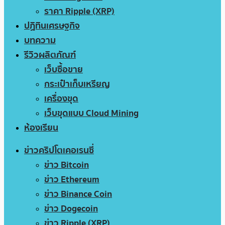
ราคา Ripple (XRP)
ปฏิทินเศรษฐกิจ
บทความ
รีวิวผลิตภัณฑ์
เว็บซื้อขาย
กระเป๋าเก็บเหรียญ
เครื่องขุด
เว็บขุดแบบ Cloud Mining
ห้องเรียน
ข่าวคริปโตเคอเรนซี่
ข่าว Bitcoin
ข่าว Ethereum
ข่าว Binance Coin
ข่าว Dogecoin
ข่าว Ripple (XRP)