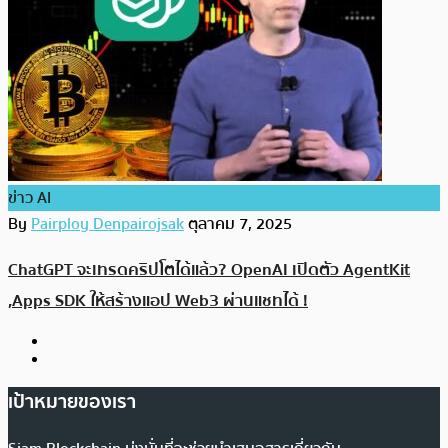
ข่าว AI
By
Pairploy Denpairojsak
ตุลาคม 7, 2025
ChatGPT จะเทรดคริปโตได้แล้ว? OpenAI เปิดตัว AgentKit
,Apps SDK ให้สร้างแอป Web3 ผ่านแชทได้ !
เป้าหมายของเรา