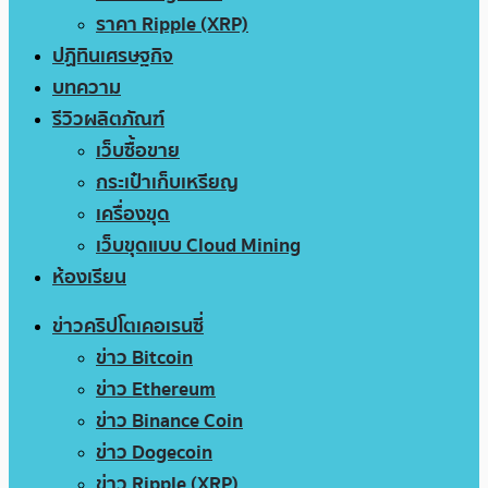
ราคา Ripple (XRP)
ปฏิทินเศรษฐกิจ
บทความ
รีวิวผลิตภัณฑ์
เว็บซื้อขาย
กระเป๋าเก็บเหรียญ
เครื่องขุด
เว็บขุดแบบ Cloud Mining
ห้องเรียน
ข่าวคริปโตเคอเรนซี่
ข่าว Bitcoin
ข่าว Ethereum
ข่าว Binance Coin
ข่าว Dogecoin
ข่าว Ripple (XRP)