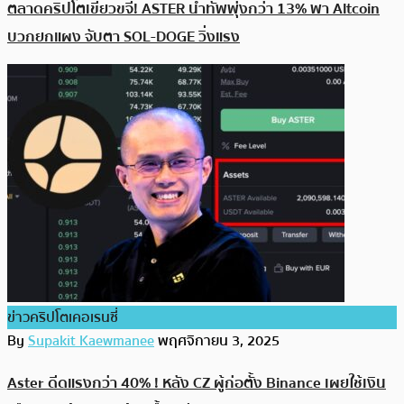
ตลาดคริปโตเขียวขจี! ASTER นำทัพพุ่งกว่า 13% พา Altcoin
บวกยกแผง จับตา SOL-DOGE วิ่งแรง
ข่าวคริปโตเคอเรนซี่
By
Supakit Kaewmanee
พฤศจิกายน 3, 2025
Aster ดีดแรงกว่า 40% ! หลัง CZ ผู้ก่อตั้ง Binance เผยใช้เงิน