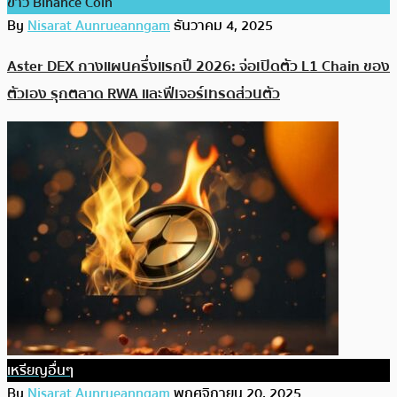
ข่าว Binance Coin
By
Nisarat Aunrueanngam
ธันวาคม 4, 2025
Aster DEX กางแผนครึ่งแรกปี 2026: จ่อเปิดตัว L1 Chain ของ
ตัวเอง รุกตลาด RWA และฟีเจอร์เทรดส่วนตัว
เหรียญอื่นๆ
By
Nisarat Aunrueanngam
พฤศจิกายน 20, 2025