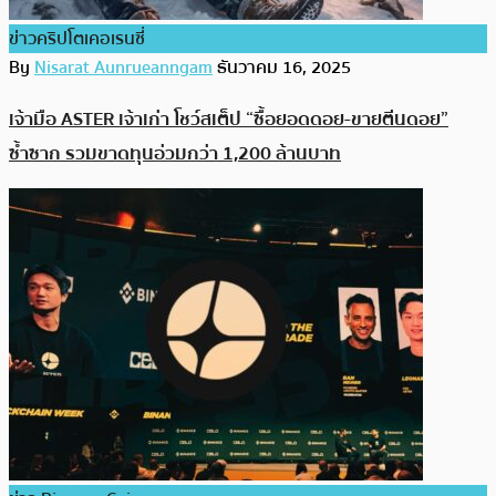
ข่าวคริปโตเคอเรนซี่
By
Nisarat Aunrueanngam
ธันวาคม 16, 2025
เจ้ามือ ASTER เจ้าเก่า โชว์สเต็ป “ซื้อยอดดอย-ขายตีนดอย”
ซ้ำซาก รวมขาดทุนอ่วมกว่า 1,200 ล้านบาท