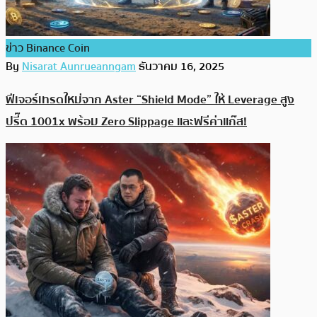
ข่าว Binance Coin
By
Nisarat Aunrueanngam
ธันวาคม 16, 2025
ฟีเจอร์เทรดใหม่จาก Aster “Shield Mode” ให้ Leverage สูง
ปรี๊ด 1001x พร้อม Zero Slippage และฟรีค่าแก๊ส!