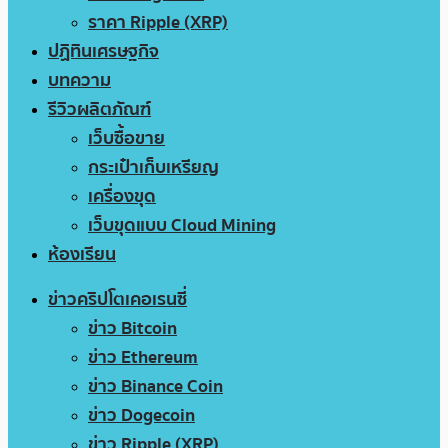
ราคา Ripple (XRP)
ปฏิทินเศรษฐกิจ
บทความ
รีวิวผลิตภัณฑ์
เว็บซื้อขาย
กระเป๋าเก็บเหรียญ
เครื่องขุด
เว็บขุดแบบ Cloud Mining
ห้องเรียน
ข่าวคริปโตเคอเรนซี่
ข่าว Bitcoin
ข่าว Ethereum
ข่าว Binance Coin
ข่าว Dogecoin
ข่าว Ripple (XRP)