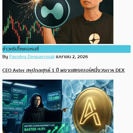
ข่าวคริปโตเคอเรนซี่
By
Pairploy Denpairojsak
เมษายน 2, 2026
CEO Aster สรุปกลยุทธ์ 1 ปี ผงาดแซงเบอร์หนึ่งวงการ DEX