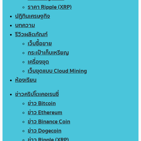
ราคา Ripple (XRP)
ปฏิทินเศรษฐกิจ
บทความ
รีวิวผลิตภัณฑ์
เว็บซื้อขาย
กระเป๋าเก็บเหรียญ
เครื่องขุด
เว็บขุดแบบ Cloud Mining
ห้องเรียน
ข่าวคริปโตเคอเรนซี่
ข่าว Bitcoin
ข่าว Ethereum
ข่าว Binance Coin
ข่าว Dogecoin
ข่าว Ripple (XRP)