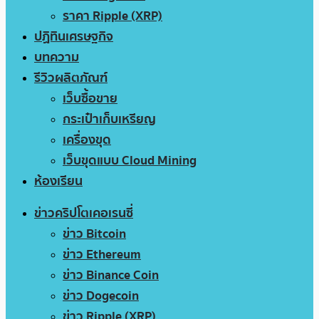
ราคา Ripple (XRP)
ปฏิทินเศรษฐกิจ
บทความ
รีวิวผลิตภัณฑ์
เว็บซื้อขาย
กระเป๋าเก็บเหรียญ
เครื่องขุด
เว็บขุดแบบ Cloud Mining
ห้องเรียน
ข่าวคริปโตเคอเรนซี่
ข่าว Bitcoin
ข่าว Ethereum
ข่าว Binance Coin
ข่าว Dogecoin
ข่าว Ripple (XRP)