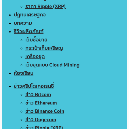
ราคา Ripple (XRP)
ปฏิทินเศรษฐกิจ
บทความ
รีวิวผลิตภัณฑ์
เว็บซื้อขาย
กระเป๋าเก็บเหรียญ
เครื่องขุด
เว็บขุดแบบ Cloud Mining
ห้องเรียน
ข่าวคริปโตเคอเรนซี่
ข่าว Bitcoin
ข่าว Ethereum
ข่าว Binance Coin
ข่าว Dogecoin
ข่าว Ripple (XRP)