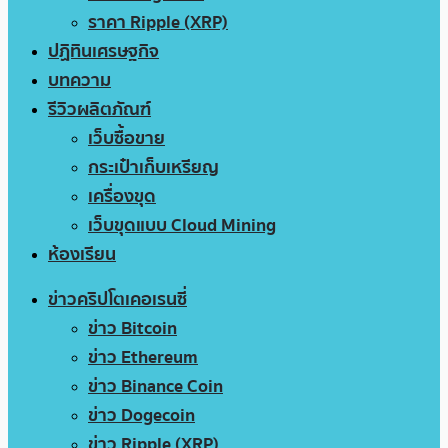
ราคา Ripple (XRP)
ปฏิทินเศรษฐกิจ
บทความ
รีวิวผลิตภัณฑ์
เว็บซื้อขาย
กระเป๋าเก็บเหรียญ
เครื่องขุด
เว็บขุดแบบ Cloud Mining
ห้องเรียน
ข่าวคริปโตเคอเรนซี่
ข่าว Bitcoin
ข่าว Ethereum
ข่าว Binance Coin
ข่าว Dogecoin
ข่าว Ripple (XRP)