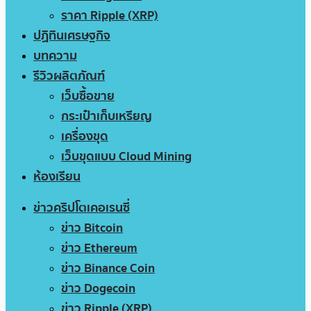
ราคา Ripple (XRP)
ปฏิทินเศรษฐกิจ
บทความ
รีวิวผลิตภัณฑ์
เว็บซื้อขาย
กระเป๋าเก็บเหรียญ
เครื่องขุด
เว็บขุดแบบ Cloud Mining
ห้องเรียน
ข่าวคริปโตเคอเรนซี่
ข่าว Bitcoin
ข่าว Ethereum
ข่าว Binance Coin
ข่าว Dogecoin
ข่าว Ripple (XRP)