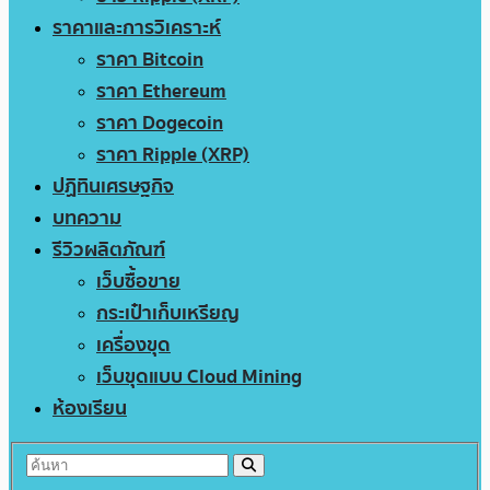
ราคาและการวิเคราะห์
ราคา Bitcoin
ราคา Ethereum
ราคา Dogecoin
ราคา Ripple (XRP)
ปฏิทินเศรษฐกิจ
บทความ
รีวิวผลิตภัณฑ์
เว็บซื้อขาย
กระเป๋าเก็บเหรียญ
เครื่องขุด
เว็บขุดแบบ Cloud Mining
ห้องเรียน