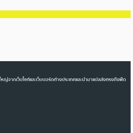
วนใหญ่จากเว็บไซต์และเว็บบอร์ดต่างประเทศและนำมาแปลส่งตรงถึงฟีด