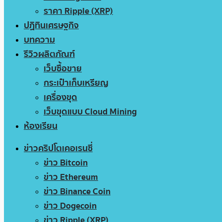
ราคา Ripple (XRP)
ปฏิทินเศรษฐกิจ
บทความ
รีวิวผลิตภัณฑ์
เว็บซื้อขาย
กระเป๋าเก็บเหรียญ
เครื่องขุด
เว็บขุดแบบ Cloud Mining
ห้องเรียน
ข่าวคริปโตเคอเรนซี่
ข่าว Bitcoin
ข่าว Ethereum
ข่าว Binance Coin
ข่าว Dogecoin
ข่าว Ripple (XRP)