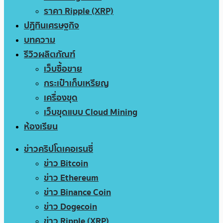
ราคา Ripple (XRP)
ปฏิทินเศรษฐกิจ
บทความ
รีวิวผลิตภัณฑ์
เว็บซื้อขาย
กระเป๋าเก็บเหรียญ
เครื่องขุด
เว็บขุดแบบ Cloud Mining
ห้องเรียน
ข่าวคริปโตเคอเรนซี่
ข่าว Bitcoin
ข่าว Ethereum
ข่าว Binance Coin
ข่าว Dogecoin
ข่าว Ripple (XRP)