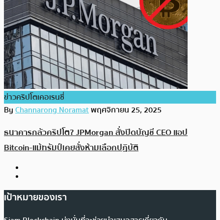
ข่าวคริปโตเคอเรนซี่
By
Channarong Noramat
พฤศจิกายน 25, 2025
ธนาคารกลัวคริปโต? JPMorgan สั่งปิดบัญชี CEO แอป
Bitcoin-แม้ทรัมป์เคยสั่งห้ามเลือกปฏิบัติ
เป้าหมายของเรา