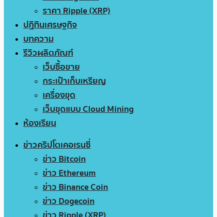
ราคา Ripple (XRP)
ปฏิทินเศรษฐกิจ
บทความ
รีวิวผลิตภัณฑ์
เว็บซื้อขาย
กระเป๋าเก็บเหรียญ
เครื่องขุด
เว็บขุดแบบ Cloud Mining
ห้องเรียน
ข่าวคริปโตเคอเรนซี่
ข่าว Bitcoin
ข่าว Ethereum
ข่าว Binance Coin
ข่าว Dogecoin
ข่าว Ripple (XRP)