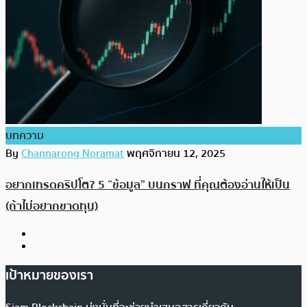
บทความ
By
Channarong Noramat
พฤศจิกายน 12, 2025
อยากเทรดคริปโต? 5 “ข้อมูล” บนกราฟ ที่คุณต้องอ่านให้เป็น
(ถ้าไม่อยากขาดทุน)
เป้าหมายของเรา