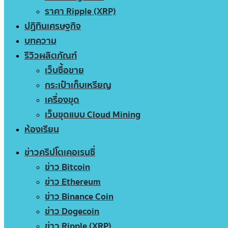
ราคา Ripple (XRP)
ปฏิทินเศรษฐกิจ
บทความ
รีวิวผลิตภัณฑ์
เว็บซื้อขาย
กระเป๋าเก็บเหรียญ
เครื่องขุด
เว็บขุดแบบ Cloud Mining
ห้องเรียน
ข่าวคริปโตเคอเรนซี่
ข่าว Bitcoin
ข่าว Ethereum
ข่าว Binance Coin
ข่าว Dogecoin
ข่าว Ripple (XRP)