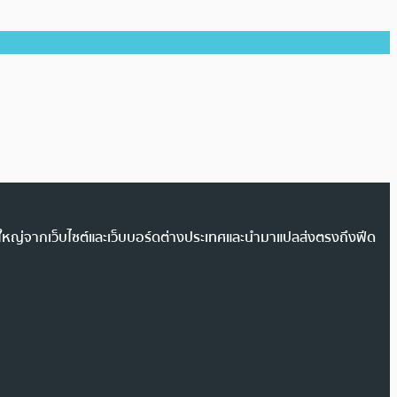
วนใหญ่จากเว็บไซต์และเว็บบอร์ดต่างประเทศและนำมาแปลส่งตรงถึงฟีด