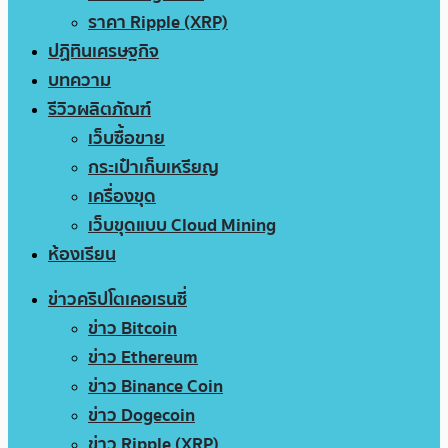
ราคา Ripple (XRP)
ปฏิทินเศรษฐกิจ
บทความ
รีวิวผลิตภัณฑ์
เว็บซื้อขาย
กระเป๋าเก็บเหรียญ
เครื่องขุด
เว็บขุดแบบ Cloud Mining
ห้องเรียน
ข่าวคริปโตเคอเรนซี่
ข่าว Bitcoin
ข่าว Ethereum
ข่าว Binance Coin
ข่าว Dogecoin
ข่าว Ripple (XRP)