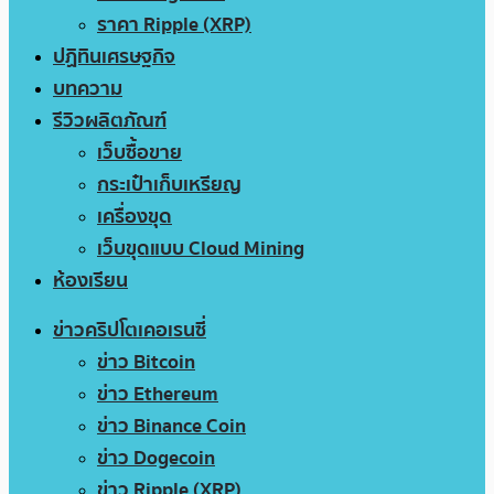
ราคา Ripple (XRP)
ปฏิทินเศรษฐกิจ
บทความ
รีวิวผลิตภัณฑ์
เว็บซื้อขาย
กระเป๋าเก็บเหรียญ
เครื่องขุด
เว็บขุดแบบ Cloud Mining
ห้องเรียน
ข่าวคริปโตเคอเรนซี่
ข่าว Bitcoin
ข่าว Ethereum
ข่าว Binance Coin
ข่าว Dogecoin
ข่าว Ripple (XRP)