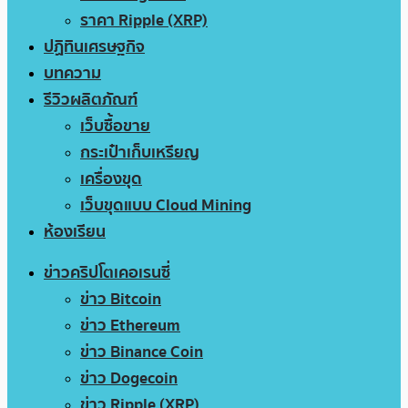
ราคา Ripple (XRP)
ปฏิทินเศรษฐกิจ
บทความ
รีวิวผลิตภัณฑ์
เว็บซื้อขาย
กระเป๋าเก็บเหรียญ
เครื่องขุด
เว็บขุดแบบ Cloud Mining
ห้องเรียน
ข่าวคริปโตเคอเรนซี่
ข่าว Bitcoin
ข่าว Ethereum
ข่าว Binance Coin
ข่าว Dogecoin
ข่าว Ripple (XRP)