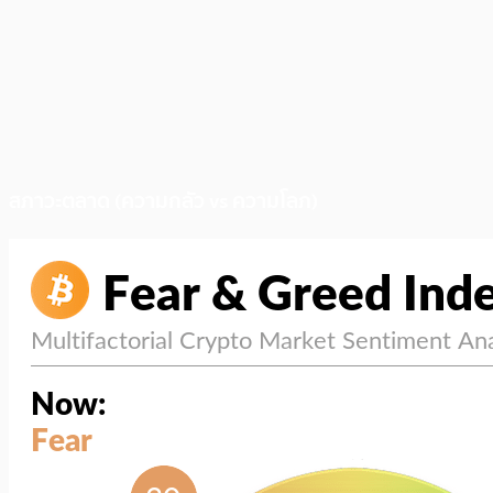
สภาวะตลาด (ความกลัว vs ความโลภ)