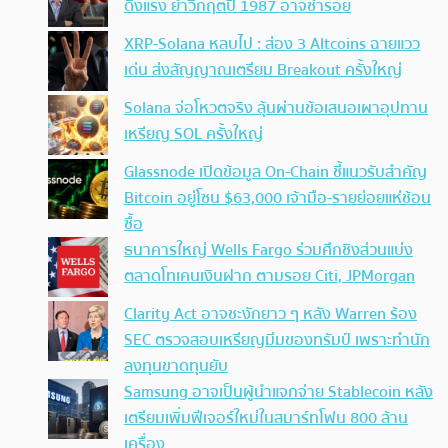
ดิ่งแรง ย้ำวิกฤตปี 1987 อาจซ้ำรอย
XRP-Solana หลบไป : ส่อง 3 Altcoins ฉายแวว
เด่น ส่งสัญญาณเตรียม Breakout ครั้งใหญ่
Solana จ่อโหวตจริง ลุ้นผ่านข้อเสนอเผาอุปทาน
เหรียญ SOL ครั้งใหญ่
Glassnode เปิดข้อมูล On-Chain ชี้แนวรับสำคัญ
Bitcoin อยู่โซน $63,000 เจ้ามือ-รายย่อยแห่ช้อน
ซื้อ
ธนาคารใหญ่ Wells Fargo ร่วมศึกชิงส่วนแบ่ง
ตลาดโทเคนเงินฝาก ตามรอย Citi, JPMorgan
Clarity Act อาจชะงักยาว ๆ หลัง Warren ร้อง
SEC ตรวจสอบเหรียญมีมของทรัมป์ เพราะทำนัก
ลงทุนขาดทุนยับ
Samsung อาจเป็นผู้นำแจกจ่าย Stablecoin หลัง
เตรียมเพิ่มฟีเจอร์ใหม่ในสมาร์ทโฟน 800 ล้าน
เครื่อง