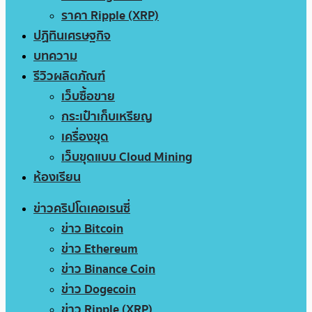
ราคา Ripple (XRP)
ปฏิทินเศรษฐกิจ
บทความ
รีวิวผลิตภัณฑ์
เว็บซื้อขาย
กระเป๋าเก็บเหรียญ
เครื่องขุด
เว็บขุดแบบ Cloud Mining
ห้องเรียน
ข่าวคริปโตเคอเรนซี่
ข่าว Bitcoin
ข่าว Ethereum
ข่าว Binance Coin
ข่าว Dogecoin
ข่าว Ripple (XRP)