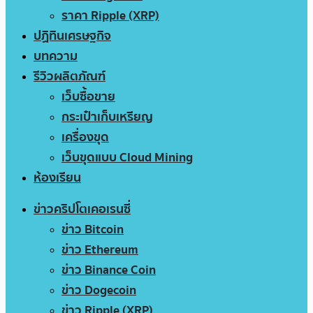
ราคา Ripple (XRP)
ปฏิทินเศรษฐกิจ
บทความ
รีวิวผลิตภัณฑ์
เว็บซื้อขาย
กระเป๋าเก็บเหรียญ
เครื่องขุด
เว็บขุดแบบ Cloud Mining
ห้องเรียน
ข่าวคริปโตเคอเรนซี่
ข่าว Bitcoin
ข่าว Ethereum
ข่าว Binance Coin
ข่าว Dogecoin
ข่าว Ripple (XRP)