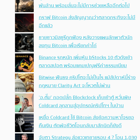
พันล้าน พร้อมลั่นจะไม่มีการช่วยเหลืออีกต่อไป
กราฟ Bitcoin ส่งสัญญาณว่าตลาดกระทิงจะไม่มี
อีกแล้ว
ชายชาวมิสซูรีถูกฟ้อง หลังวางแผนลักพาตัวนัก
ลงทุน Bitcoin เพื่อเรียกค่าไถ่
Binance รุกหนัก เพิ่มหุ้น bStocks 10 ตัวดังเข้า
ตลาดสปอต พร้อมแคมเปญฟรีค่าธรรมเนียม
Bitwise ฟันธง คริปโตจะไม่เป็นไร แม้สัปดาห์นี้ร่าง
กฎหมาย Clarity Act จะโหวตไม่ผ่าน
‘อ.ตั๊ม’ ถอดปลั้ก Blockclock เก็บเข้าตู้ หวั่นพิษ
Coldcard ลุกลามสู่อุปกรณ์คริปโทฯ ในบ้าน
เหยื่อ Coldcard ใช้ Bitcoin ส่งข้อความหาโจรขอ
คืนเงิน ตัดพ้อชีวิตโอนกลับมาสักนิดก็ยังดี
จับตา Strategy ส่อแววเทขายรอบ 4 ? โอน 1,030