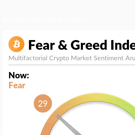
สภาวะตลาด (ความกลัว vs ความโลภ)