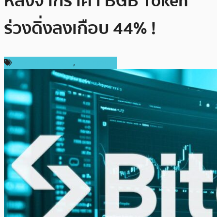
หลังจากราคา BGB Token
ร่วงดิ่งลงเกือบ 44% !
ข่าวคริปโตเคอเรนซี่
,
เหรียญอื่นๆ