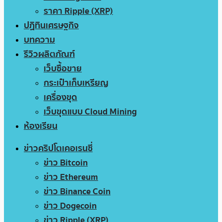
ราคา Ripple (XRP)
ปฏิทินเศรษฐกิจ
บทความ
รีวิวผลิตภัณฑ์
เว็บซื้อขาย
กระเป๋าเก็บเหรียญ
เครื่องขุด
เว็บขุดแบบ Cloud Mining
ห้องเรียน
ข่าวคริปโตเคอเรนซี่
ข่าว Bitcoin
ข่าว Ethereum
ข่าว Binance Coin
ข่าว Dogecoin
ข่าว Ripple (XRP)