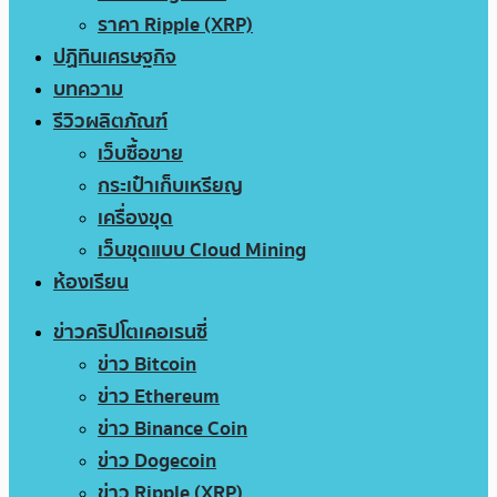
ราคา Ripple (XRP)
ปฏิทินเศรษฐกิจ
บทความ
รีวิวผลิตภัณฑ์
เว็บซื้อขาย
กระเป๋าเก็บเหรียญ
เครื่องขุด
เว็บขุดแบบ Cloud Mining
ห้องเรียน
ข่าวคริปโตเคอเรนซี่
ข่าว Bitcoin
ข่าว Ethereum
ข่าว Binance Coin
ข่าว Dogecoin
ข่าว Ripple (XRP)