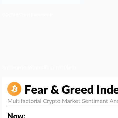
ติดตามเราบน Facebook
สภาวะตลาด (ความกลัว vs ความโลภ)