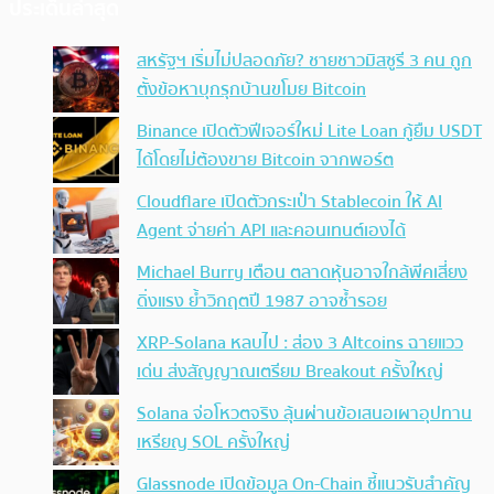
ประเด็นล่าสุด
สหรัฐฯ เริ่มไม่ปลอดภัย? ชายชาวมิสซูรี 3 คน ถูก
ตั้งข้อหาบุกรุกบ้านขโมย Bitcoin
Binance เปิดตัวฟีเจอร์ใหม่ Lite Loan กู้ยืม USDT
ได้โดยไม่ต้องขาย Bitcoin จากพอร์ต
Cloudflare เปิดตัวกระเป๋า Stablecoin ให้ AI
Agent จ่ายค่า API และคอนเทนต์เองได้
Michael Burry เตือน ตลาดหุ้นอาจใกล้พีคเสี่ยง
ดิ่งแรง ย้ำวิกฤตปี 1987 อาจซ้ำรอย
XRP-Solana หลบไป : ส่อง 3 Altcoins ฉายแวว
เด่น ส่งสัญญาณเตรียม Breakout ครั้งใหญ่
Solana จ่อโหวตจริง ลุ้นผ่านข้อเสนอเผาอุปทาน
เหรียญ SOL ครั้งใหญ่
Glassnode เปิดข้อมูล On-Chain ชี้แนวรับสำคัญ