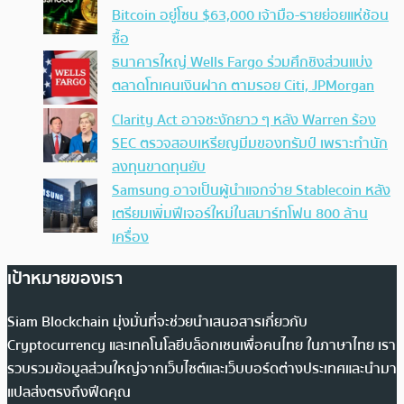
Bitcoin อยู่โซน $63,000 เจ้ามือ-รายย่อยแห่ช้อน
ซื้อ
ธนาคารใหญ่ Wells Fargo ร่วมศึกชิงส่วนแบ่ง
ตลาดโทเคนเงินฝาก ตามรอย Citi, JPMorgan
Clarity Act อาจชะงักยาว ๆ หลัง Warren ร้อง
SEC ตรวจสอบเหรียญมีมของทรัมป์ เพราะทำนัก
ลงทุนขาดทุนยับ
Samsung อาจเป็นผู้นำแจกจ่าย Stablecoin หลัง
เตรียมเพิ่มฟีเจอร์ใหม่ในสมาร์ทโฟน 800 ล้าน
เครื่อง
เป้าหมายของเรา
Siam Blockchain มุ่งมั่นที่จะช่วยนำเสนอสารเกี่ยวกับ
Cryptocurrency และเทคโนโลยีบล็อกเชนเพื่อคนไทย ในภาษาไทย เรา
รวบรวมข้อมูลส่วนใหญ่จากเว็บไซต์และเว็บบอร์ดต่างประเทศและนำมา
แปลส่งตรงถึงฟีดคุณ