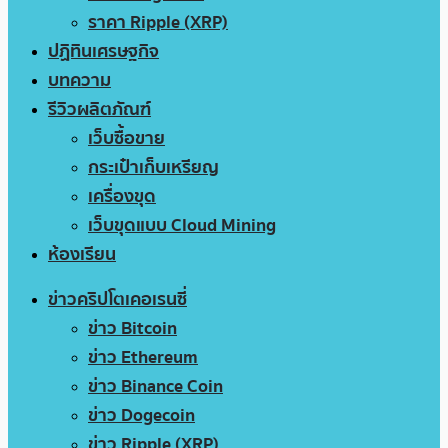
ราคา Ripple (XRP)
ปฏิทินเศรษฐกิจ
บทความ
รีวิวผลิตภัณฑ์
เว็บซื้อขาย
กระเป๋าเก็บเหรียญ
เครื่องขุด
เว็บขุดแบบ Cloud Mining
ห้องเรียน
ข่าวคริปโตเคอเรนซี่
ข่าว Bitcoin
ข่าว Ethereum
ข่าว Binance Coin
ข่าว Dogecoin
ข่าว Ripple (XRP)