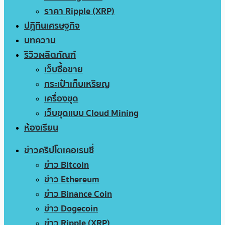
ราคา Ripple (XRP)
ปฏิทินเศรษฐกิจ
บทความ
รีวิวผลิตภัณฑ์
เว็บซื้อขาย
กระเป๋าเก็บเหรียญ
เครื่องขุด
เว็บขุดแบบ Cloud Mining
ห้องเรียน
ข่าวคริปโตเคอเรนซี่
ข่าว Bitcoin
ข่าว Ethereum
ข่าว Binance Coin
ข่าว Dogecoin
ข่าว Ripple (XRP)