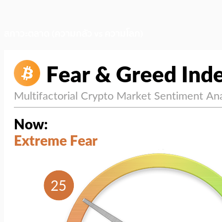
สภาวะตลาด (ความกลัว vs ความโลภ)