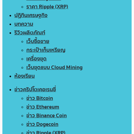
ราคา Ripple (XRP)
ปฏิทินเศรษฐกิจ
บทความ
รีวิวผลิตภัณฑ์
เว็บซื้อขาย
กระเป๋าเก็บเหรียญ
เครื่องขุด
เว็บขุดแบบ Cloud Mining
ห้องเรียน
ข่าวคริปโตเคอเรนซี่
ข่าว Bitcoin
ข่าว Ethereum
ข่าว Binance Coin
ข่าว Dogecoin
ข่าว Ripple (XRP)