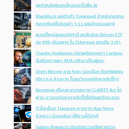
สหรัฐหลังเงินทุนไหลออกไปฝั่ง AI
BlackRock ลุยเปิดตัว Tokenized สำหรับกองทุน
ตลาดเงินยุโรปมูลค่า 3.11 แสนล้านดอลลาร์
แบงก์ใหญ่สุดของอิตาลี ลดสัดส่วน Bitcoin ETF
ลง 99% หันลงทุน ใน Ethereum แทนถึง 3 เท่า
Charles Hoskinson ปลุกพลังคอมมูฯ Cardano
ลั่นต้องการพา ADA กลับมาเป็นผู้ชนะ
นักขุด Bitcoin สาย Solo เจอบล็อก รับทรัพย์คน
เดียว 6.6 ล้านบาท ไม่สนวิกฤตศรัทธาคริปโทฯ
Bernstein เตือนหากกฎหมาย CLARITY Act ไม่
ผ่าน อาจกดดันราคาคริปโตให้ดิ่งลงอีกระลอก
ทั่วโลกช็อก Telegram หายจาก App Store
ชั่วคราว ก่อนกลับมาใช้งานได้ปกติ
Galaxy Research ประเมินความเสียหายจาก