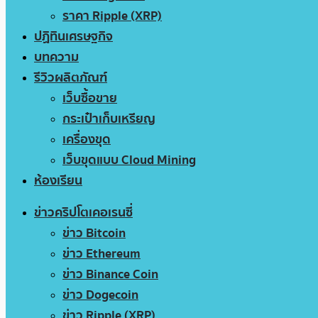
ราคา Ripple (XRP)
ปฏิทินเศรษฐกิจ
บทความ
รีวิวผลิตภัณฑ์
เว็บซื้อขาย
กระเป๋าเก็บเหรียญ
เครื่องขุด
เว็บขุดแบบ Cloud Mining
ห้องเรียน
ข่าวคริปโตเคอเรนซี่
ข่าว Bitcoin
ข่าว Ethereum
ข่าว Binance Coin
ข่าว Dogecoin
ข่าว Ripple (XRP)