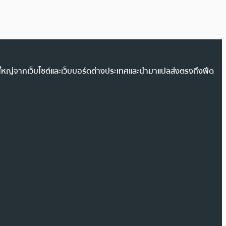
วนใหญ่จากเว็บไซต์และเว็บบอร์ดต่างประเทศและนำมาแปลส่งตรงถึงฟีด