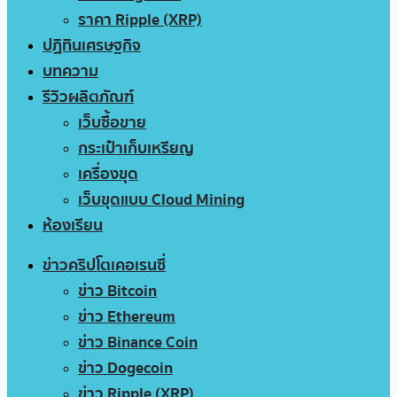
ราคา Ripple (XRP)
ปฏิทินเศรษฐกิจ
บทความ
รีวิวผลิตภัณฑ์
เว็บซื้อขาย
กระเป๋าเก็บเหรียญ
เครื่องขุด
เว็บขุดแบบ Cloud Mining
ห้องเรียน
ข่าวคริปโตเคอเรนซี่
ข่าว Bitcoin
ข่าว Ethereum
ข่าว Binance Coin
ข่าว Dogecoin
ข่าว Ripple (XRP)