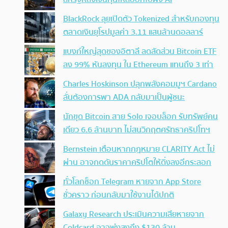
BlackRock ลุยเปิดตัว Tokenized สำหรับกองทุน
ตลาดเงินยุโรปมูลค่า 3.11 แสนล้านดอลลาร์
แบงก์ใหญ่สุดของอิตาลี ลดสัดส่วน Bitcoin ETF
ลง 99% หันลงทุน ใน Ethereum แทนถึง 3 เท่า
Charles Hoskinson ปลุกพลังคอมมูฯ Cardano
ลั่นต้องการพา ADA กลับมาเป็นผู้ชนะ
นักขุด Bitcoin สาย Solo เจอบล็อก รับทรัพย์คน
เดียว 6.6 ล้านบาท ไม่สนวิกฤตศรัทธาคริปโทฯ
Bernstein เตือนหากกฎหมาย CLARITY Act ไม่
ผ่าน อาจกดดันราคาคริปโตให้ดิ่งลงอีกระลอก
ทั่วโลกช็อก Telegram หายจาก App Store
ชั่วคราว ก่อนกลับมาใช้งานได้ปกติ
Galaxy Research ประเมินความเสียหายจาก
Coldcard อาจพุ่งสูงถึง $130 ล้าน