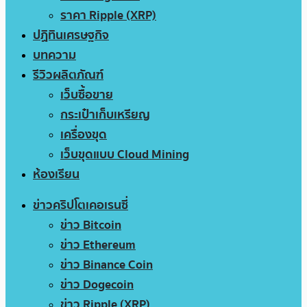
ราคา Ripple (XRP)
ปฏิทินเศรษฐกิจ
บทความ
รีวิวผลิตภัณฑ์
เว็บซื้อขาย
กระเป๋าเก็บเหรียญ
เครื่องขุด
เว็บขุดแบบ Cloud Mining
ห้องเรียน
ข่าวคริปโตเคอเรนซี่
ข่าว Bitcoin
ข่าว Ethereum
ข่าว Binance Coin
ข่าว Dogecoin
ข่าว Ripple (XRP)