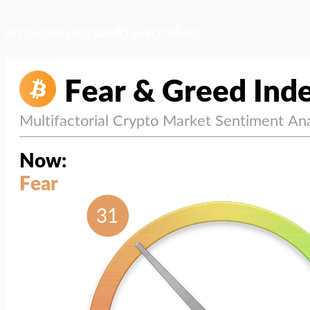
สภาวะตลาด (ความกลัว vs ความโลภ)